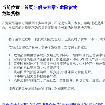
当前位置：
首页
>
解决方案
>
危险货物
危险货物
在危险品运输方面融华有多年经验，不论是农药、木炭、蓄电池还是其
面。根据您的运输需求为您量身定制安全可靠的运输解决方案。
整个运输过程中，我们时刻在您左右，让您及时了解每一环节，时刻
危险品运输程序复杂，需要专业操作，您需要了解这些：
1、危险品的舱位需要码头及船公司的审核，如果中转的还需要中转
2、定舱需提供细致严密的资料，以免造成FINAL DG 错误导致
3、装柜时间和还柜时间必须严格按照码头要求，否则会产生额外
4、危标的粘贴要牢固，位置要规范。
5、装箱图片的拍照要清晰，至少提供8张不同方位的照片。
6、海事申报报关资料数据要严谨。
7、仓库装卸严格规范，产品批次、装货顺序、托盘定制、缠膜、危
如需了解更多危险品运输详情，欢迎来电咨询。
首页
|
关于我们
|
新闻动态
|
服务介绍
|
客户案例
|
解决方案
|
联系我们