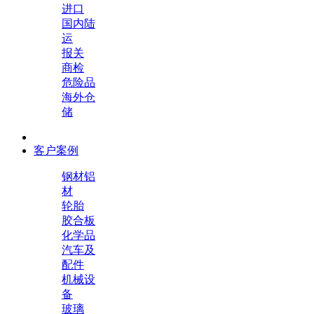
进口
国内陆
运
报关
商检
危险品
海外仓
储
客户案例
钢材铝
材
轮胎
胶合板
化学品
汽车及
配件
机械设
备
玻璃