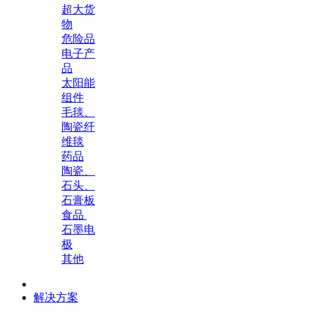
超大货
物
危险品
电子产
品
太阳能
组件
毛毯、
陶瓷纤
维毯
药品
陶瓷、
石头、
石膏板
食品
石墨电
极
其他
解决方案